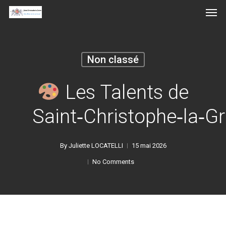
Men
Skip
to
main
content
Non classé
Les Talents de
Saint‑Christophe‑la‑Gr
By
Juliette LOCATELLI
15 mai 2026
No Comments