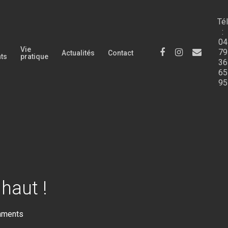
Tél
:
04
Vie
facebook
instagram
email
79
Actualités
Contact
nts
pratique
36
65
95
haut !
mments