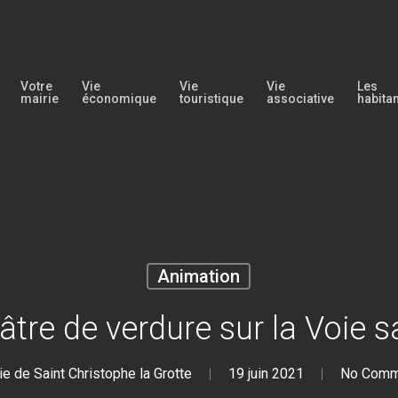
Votre
Vie
Vie
Vie
Les
mairie
économique
touristique
associative
habita
Animation
âtre de verdure sur la Voie s
ie de Saint Christophe la Grotte
19 juin 2021
No Comm