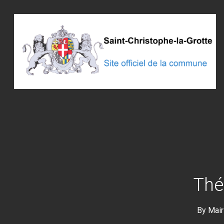
Skip
to
main
content
Thé
By
Mair