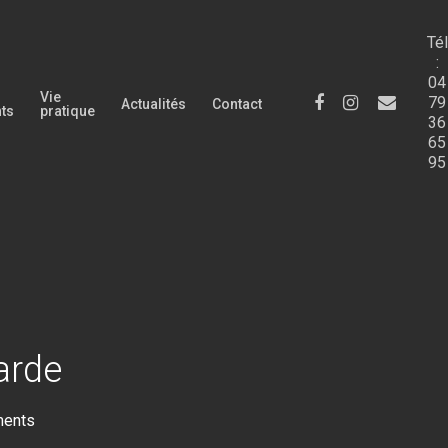
Tél
:
04
Vie
facebook
instagram
email
79
Actualités
Contact
nts
pratique
36
65
95
arde
ents