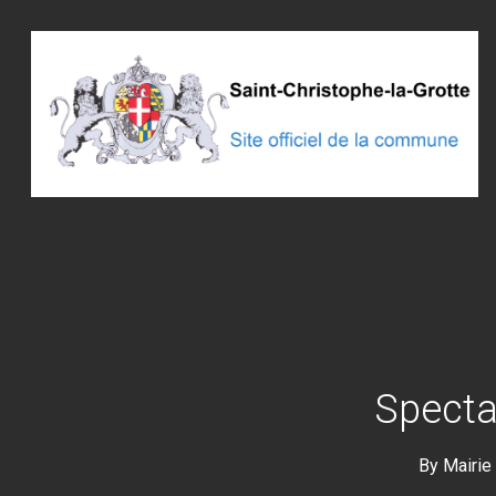
Skip
to
main
content
Specta
By
Mairie