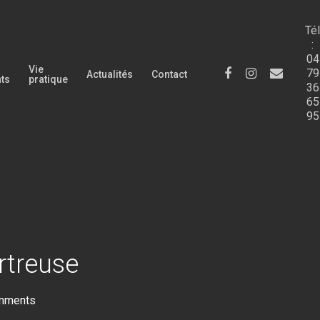
Tél
:
04
Vie
facebook
instagram
email
79
Actualités
Contact
nts
pratique
36
65
95
rtreuse
mments