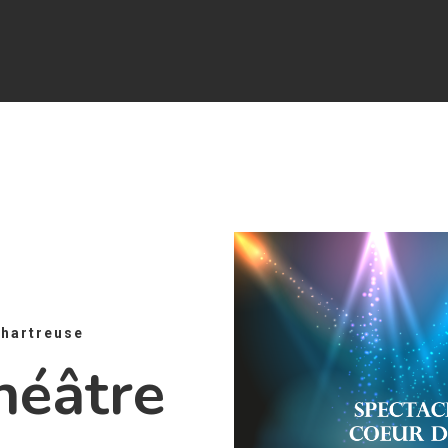
Chartreuse
héâtre