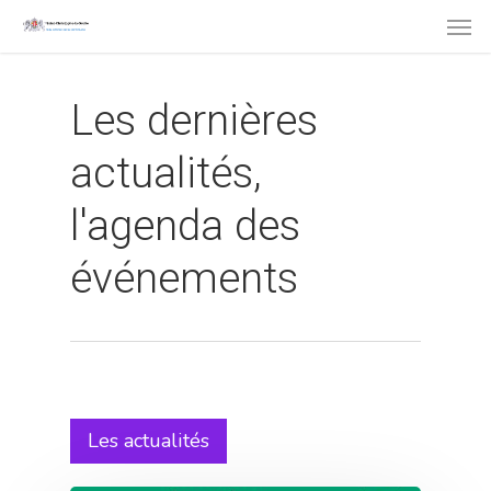
Men
Skip
to
main
Les dernières
content
actualités,
l'agenda des
événements
Les actualités