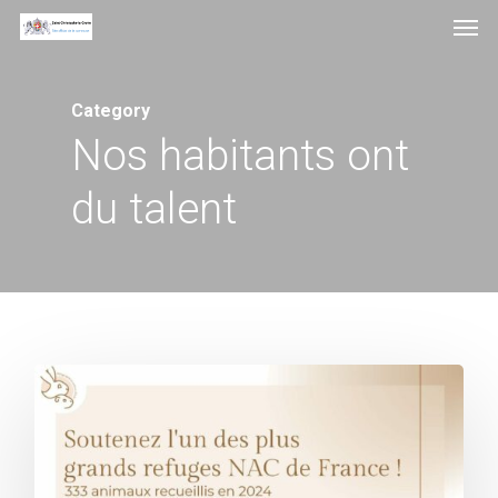
Men
Skip
to
main
Category
content
Nos habitants ont
du talent